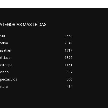
ATEGORÍAS MÁS LEÍDAS
 Sur
3558
naloa
2348
azatlán
1717
liciaca
1396
scuinapa
1151
osario
637
spectáculos
560
ltura
434