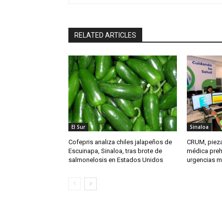
RELATED ARTICLES
El Sur
Sinaloa
Cofepris analiza chiles jalapeños de
CRUM, pieza
Escuinapa, Sinaloa, tras brote de
médica preho
salmonelosis en Estados Unidos
urgencias má