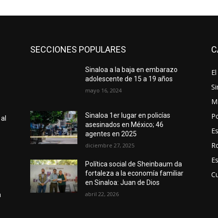
SECCIONES POPULARES
C
Sinaloa a la baja en embarazo
El
adolescente de 15 a 19 años
Si
mayo 16, 2024
M
Po
Sinaloa 1er lugar en policías
 al
asesinados en México; 46
E
agentes en 2025
R
diciembre 27, 2025
E
Política social de Sheinbaum da
fortaleza a la economía familiar
Cu
en Sinaloa: Juan de Dios
abril 22, 2026
a