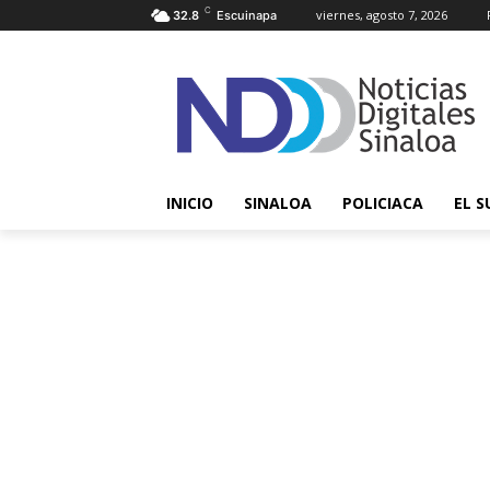
C
viernes, agosto 7, 2026
32.8
Escuinapa
INICIO
SINALOA
POLICIACA
EL S