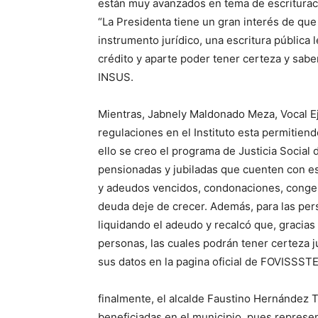
están muy avanzados en tema de escrituraci
“La Presidenta tiene un gran interés de que
instrumento jurídico, una escritura pública l
crédito y aparte poder tener certeza y saber
INSUS.
Mientras, Jabnely Maldonado Meza, Vocal E
regulaciones en el Instituto esta permitien
ello se creo el programa de Justicia Social 
pensionadas y jubiladas que cuenten con es
y adeudos vencidos, condonaciones, congel
deuda deje de crecer. Además, para las pers
liquidando el adeudo y recalcó que, gracias
personas, las cuales podrán tener certeza jur
sus datos en la pagina oficial de FOVISSSTE
finalmente, el alcalde Faustino Hernández To
beneficiadas en el municipio, pues represent