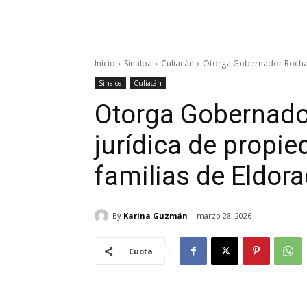
Inicio
Sinaloa
Culiacán
Otorga Gobernador Rocha c
Sinaloa
Culiacán
Otorga Gobernado
jurídica de propi
familias de Eldor
By
Karina Guzmán
marzo 28, 2026
Cuota