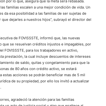
ón por lo que, asegura que la meta será rebasada.
 las familias escalen a una mejor condición de vida. Un
es da esa posibilidad a las familias de ser sujetas de
 que dejarles a nuestros hijos”, subrayó el director del
jecutiva de FOVISSSTE, informó que, las nuevas
do que se resuelvan créditos injustos e impagables, por
del FOVISSSTE, para los trabajadores en activo,
ta prestación, la cual incluye descuentos de intereses
amiento de saldo, quitas y congelamiento para que la
onas de 80 años con crédito activo, se estará
 a estas acciones se podrán beneficiar mas de 5 mil
ídica de su propiedad, por ello los invitó a actualizar
.
rres, agradeció la atención para las familias
a un acto de justicia social y algo que enaltece al