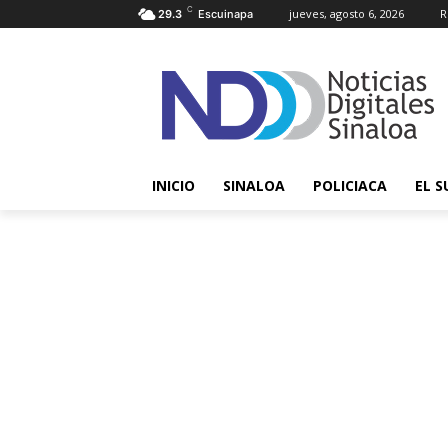
C
jueves, agosto 6, 2026
R
29.3
Escuinapa
INICIO
SINALOA
POLICIACA
EL S