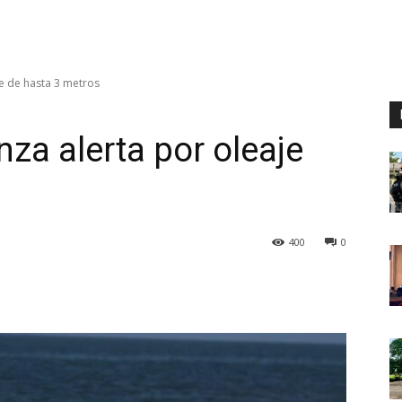
je de hasta 3 metros
nza alerta por oleaje
400
0