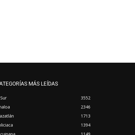
ATEGORÍAS MÁS LEÍDAS
 Sur
3552
naloa
2346
azatlán
1713
liciaca
1394
scuinapa
1149