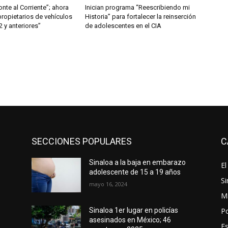
nte al Corriente”; ahora
Inician programa “Reescribiendo mi
propietarios de vehículos
Historia” para fortalecer la reinserción
 y anteriores”
de adolescentes en el CIA
SECCIONES POPULARES
C
Sinaloa a la baja en embarazo
El
adolescente de 15 a 19 años
Si
mayo 16, 2024
M
Po
Sinaloa 1er lugar en policías
asesinados en México; 46
E