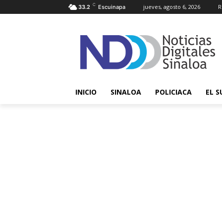
C
jueves, agosto 6, 2026
R
33.2
Escuinapa
INICIO
SINALOA
POLICIACA
EL S