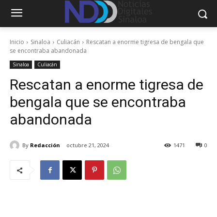
Inicio
Sinaloa
Culiacán
Rescatan a enorme tigresa de bengala que
se encontraba abandonada
Sinaloa
Culiacán
Rescatan a enorme tigresa de
bengala que se encontraba
abandonada
By
Redacción
octubre 21, 2024
1471
0