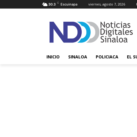
C
viernes, agosto 7, 2026
30.3
Escuinapa
INICIO
SINALOA
POLICIACA
EL S