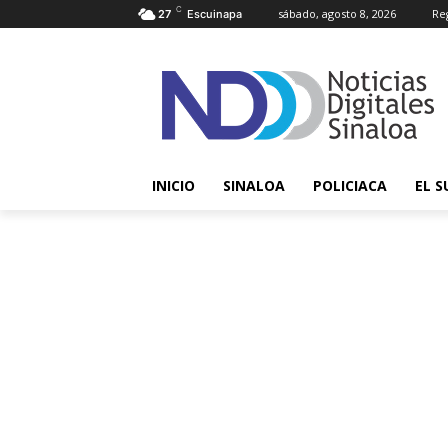
C
sábado, agosto 8, 2026
Reg
27
Escuinapa
INICIO
SINALOA
POLICIACA
EL S