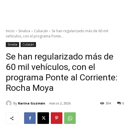
Inicio
Sinaloa
Culiacán
Se han regularizado más de 60 mil
vehículos, con el programa Ponte...
Sinaloa
Culiacán
Se han regularizado más de
60 mil vehículos, con el
programa Ponte al Corriente:
Rocha Moya
By
Karina Guzmán
marzo 2, 2026
304
0