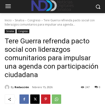
Inicio
Sinaloa
Congreso
Tere Guerra refrenda pacto social con
liderazgos comunitarios para impulsar una agenda...
Sinaloa
Congreso
Tere Guerra refrenda pacto
social con liderazgos
comunitarios para impulsar
una agenda con participación
ciudadana
By
Redacción
febrero 15, 2026
247
0