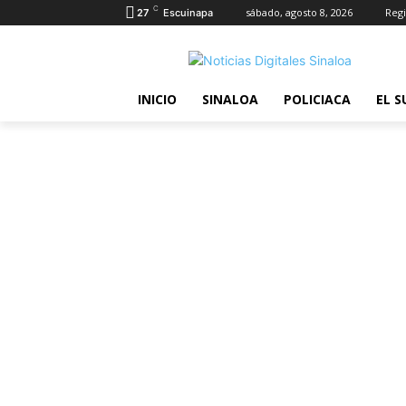
C
sábado, agosto 8, 2026
Regi
27
Escuinapa
INICIO
SINALOA
POLICIACA
EL S