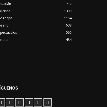
azatlán
1717
liciaca
1398
scuinapa
1154
osario
638
spectáculos
560
ltura
434
ÍGUENOS