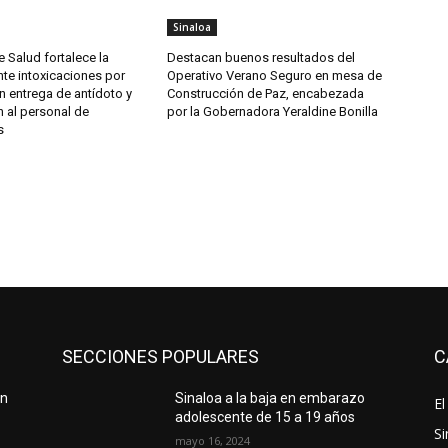
Sinaloa
e Salud fortalece la
Destacan buenos resultados del
te intoxicaciones por
Operativo Verano Seguro en mesa de
n entrega de antídoto y
Construcción de Paz, encabezada
 al personal de
por la Gobernadora Yeraldine Bonilla
s
SECCIONES POPULARES
C
en
Sinaloa a la baja en embarazo
El
adolescente de 15 a 19 años
Si
mayo 16, 2024