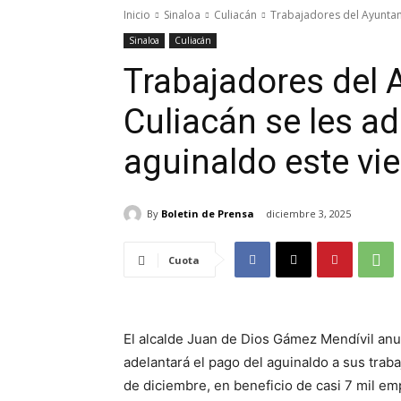
Inicio
Sinaloa
Culiacán
Trabajadores del Ayuntam
Sinaloa
Culiacán
Trabajadores del 
Culiacán se les a
aguinaldo este vi
By
Boletin de Prensa
diciembre 3, 2025
Cuota
El alcalde Juan de Dios Gámez Mendívil an
adelantará el pago del aguinaldo a sus trab
de diciembre, en beneficio de casi 7 mil em