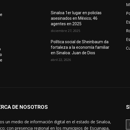
M
Po
Sinaloa 1er lugar en policías
de
asesinados en México; 46
E
agentes en 2025
R
diciembre 27, 2025
E
Política social de Sheinbaum da
fortaleza a la economía familiar
Cu
o
en Sinaloa: Juan de Dios
o
abril 22, 2026
de
ERCA DE NOSOTROS
S
s un medio de información digital en el estado de Sinaloa,
co; con presencia regional en los municipios de Escuinapa,