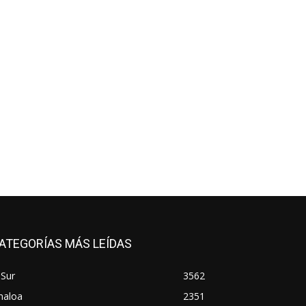
ATEGORÍAS MÁS LEÍDAS
 Sur
3562
naloa
2351