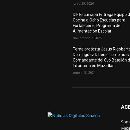
junio 29, 2026
DIF Escuinapa Entrega Equipo 
Cocina a Ocho Escuelas para
Fortalecer el Programa de
Alimentación Escolar
noviembre 7, 2025
Toma protesta Jesús Rigobert
Domínguez Dibene, como nuev
Comandante del 8vo Batallón 
Infantería en Mazatlán
enero 18, 2024
AC
Somo
Méxi