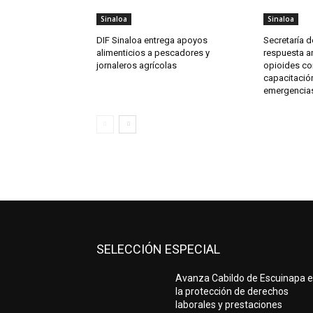
Sinaloa
Sinaloa
DIF Sinaloa entrega apoyos
Secretaría d
alimenticios a pescadores y
respuesta an
jornaleros agrícolas
opioides co
capacitación
emergencia
SELECCIÓN ESPECIAL
Avanza Cabildo de Escuinapa 
la protección de derechos
laborales y prestaciones