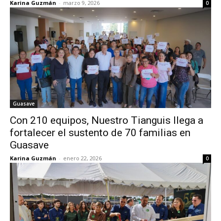
Karina Guzmán
-
marzo 9, 2026
0
Guasave
Con 210 equipos, Nuestro Tianguis llega a
fortalecer el sustento de 70 familias en
Guasave
Karina Guzmán
-
enero 22, 2026
0