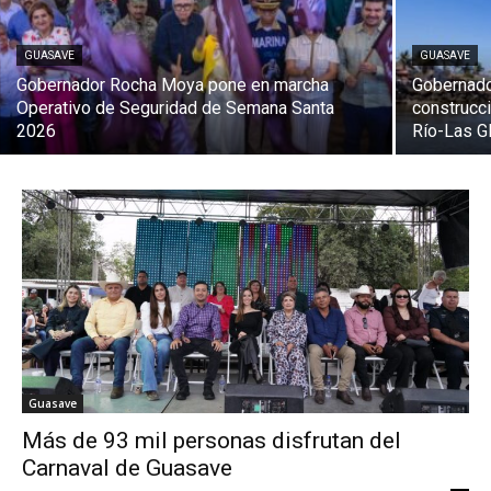
GUASAVE
GUASAVE
Gobernador Rocha Moya pone en marcha
Gobernado
Operativo de Seguridad de Semana Santa
construcci
2026
Río-Las G
Guasave
Más de 93 mil personas disfrutan del
Carnaval de Guasave