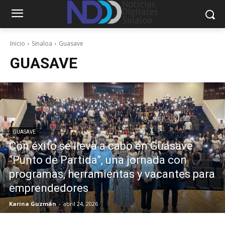
Inicio
Sinaloa
Guasave
GUASAVE
GUASAVE
Con éxito se lleva a cabo en Guasave
“Punto de Partida”, una jornada con
programas, herramientas y vacantes para
emprendedores
Karina Guzmán
-
abril 24, 2026