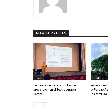
RELATED ARTICLES
El Sur
El Sur
Cultura refuerza protocolos de
Ayuntamient
prevención en el Teatro Ángela
el Parque Az
Peralta
las familias