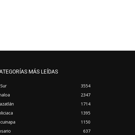
ATEGORÍAS MÁS LEÍDAS
 Sur
3554
naloa
2347
azatlán
1714
liciaca
1395
scuinapa
1150
osario
637