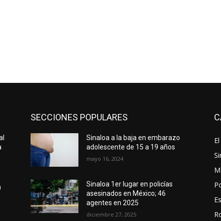
SECCIONES POPULARES
C
al
Sinaloa a la baja en embarazo
El
a
adolescente de 15 a 19 años
Si
mayo 16, 2024
M
Po
Sinaloa 1er lugar en policías
a
asesinados en México; 46
E
agentes en 2025
R
diciembre 27, 2025