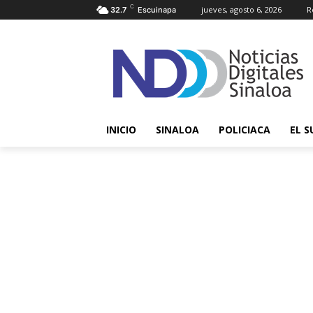
C
jueves, agosto 6, 2026
R
32.7
Escuinapa
INICIO
SINALOA
POLICIACA
EL S