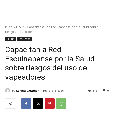
Inicio
El Sur
Capacitan a Red Escuinapense por la Salud sobre
riesgos del uso de...
El Sur
Escuinapa
Capacitan a Red
Escuinapense por la Salud
sobre riesgos del uso de
vapeadores
By
Karina Guzmán
febrero 5, 2026
312
0