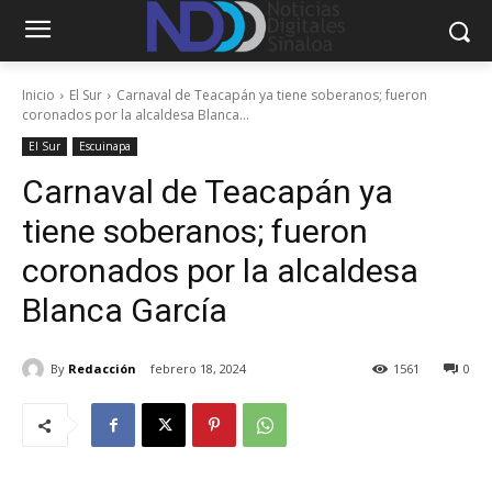
Inicio
El Sur
Carnaval de Teacapán ya tiene soberanos; fueron
coronados por la alcaldesa Blanca...
El Sur
Escuinapa
Carnaval de Teacapán ya
tiene soberanos; fueron
coronados por la alcaldesa
Blanca García
By
Redacción
febrero 18, 2024
1561
0