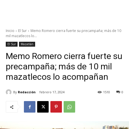
Inicio
El Sur
Memo Romero cierra fuerte su precampaña; más de 10
mil mazatlecos lo...
El Sur
Mazatlán
Memo Romero cierra fuerte su
precampaña; más de 10 mil
mazatlecos lo acompañan
By
Redacción
febrero 17, 2024
1510
0