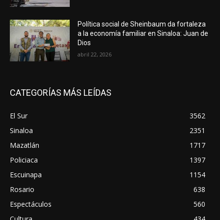
Política social de Sheinbaum da fortaleza
a la economía familiar en Sinaloa: Juan de
Dios
abril 22, 2026
CATEGORÍAS MÁS LEÍDAS
El Sur
3562
Sinaloa
2351
Mazatlán
1717
Policiaca
1397
Escuinapa
1154
Rosario
638
Espectáculos
560
Cultura
434