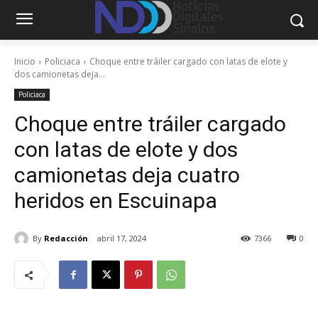
Inicio
Policiaca
Choque entre tráiler cargado con latas de elote y
dos camionetas deja...
Policiaca
Choque entre tráiler cargado
con latas de elote y dos
camionetas deja cuatro
heridos en Escuinapa
By
Redacción
abril 17, 2024
7366
0