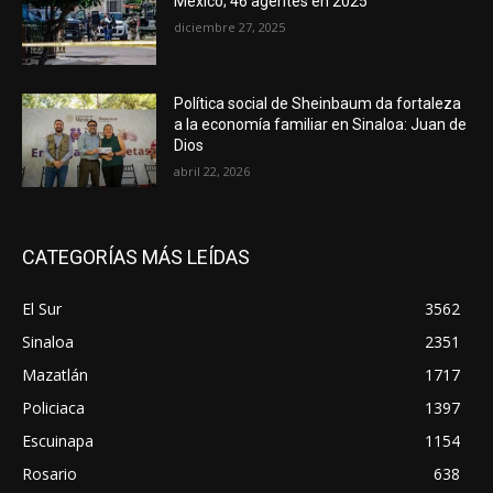
México; 46 agentes en 2025
diciembre 27, 2025
Política social de Sheinbaum da fortaleza
a la economía familiar en Sinaloa: Juan de
Dios
abril 22, 2026
CATEGORÍAS MÁS LEÍDAS
El Sur
3562
Sinaloa
2351
Mazatlán
1717
Policiaca
1397
Escuinapa
1154
Rosario
638