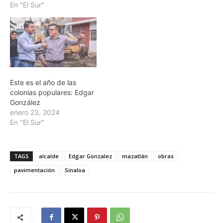
En "El Sur"
Este es el año de las
colonias populares: Edgar
González
enero 23, 2024
En "El Sur"
TAGS
alcalde
Edgar Gonzalez
mazatlán
obras
pavimentación
Sinaloa