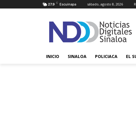
C
sábado, agosto 8, 2026
R
27.9
Escuinapa
INICIO
SINALOA
POLICIACA
EL S