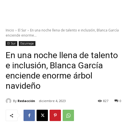
Inicio
El Sur
En una noche llena de talento e inclusión, Blanca García
enciende enorme...
El Sur
Escuinapa
En una noche llena de talento
e inclusión, Blanca García
enciende enorme árbol
navideño
By
Redacción
diciembre 4, 2023
827
0