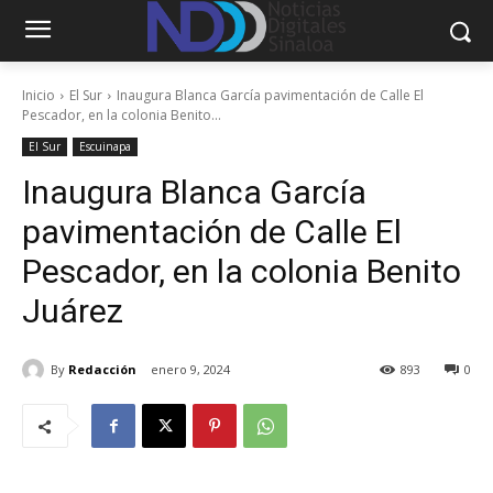
Inicio
El Sur
Inaugura Blanca García pavimentación de Calle El
Pescador, en la colonia Benito...
El Sur
Escuinapa
Inaugura Blanca García
pavimentación de Calle El
Pescador, en la colonia Benito
Juárez
By
Redacción
enero 9, 2024
893
0