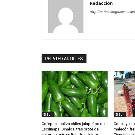
Redacción
http://noticiasdigitalessinal
RELATED ARTICLES
El Sur
El Sur
Cofepris analiza chiles jalapeños de
Concluyen re
Escuinapa, Sinaloa, tras brote de
malecón fren
salmonelosis en Estados Unidos
Ciencias del