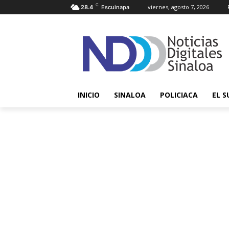
C
viernes, agosto 7, 2026
28.4
Escuinapa
INICIO
SINALOA
POLICIACA
EL S