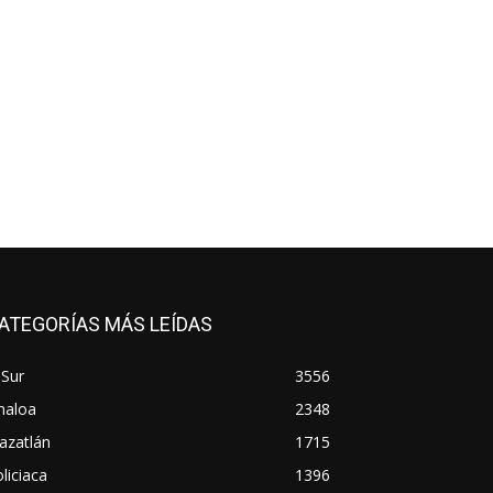
ATEGORÍAS MÁS LEÍDAS
 Sur
3556
naloa
2348
azatlán
1715
liciaca
1396