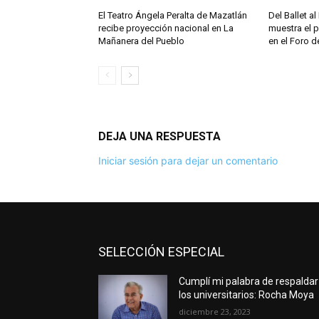
El Teatro Ángela Peralta de Mazatlán
Del Ballet a
recibe proyección nacional en La
muestra el p
Mañanera del Pueblo
en el Foro 
DEJA UNA RESPUESTA
Iniciar sesión para dejar un comentario
SELECCIÓN ESPECIAL
Cumplí mi palabra de respaldar
los universitarios: Rocha Moya
diciembre 23, 2023