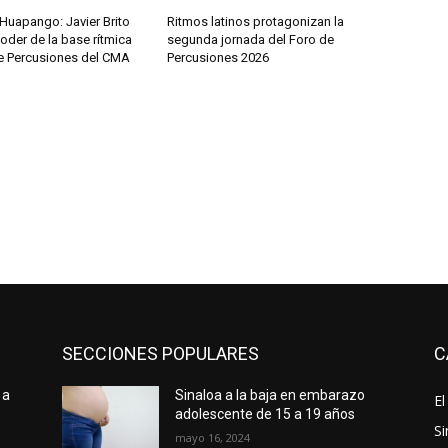
l Huapango: Javier Brito
Ritmos latinos protagonizan la
oder de la base rítmica
segunda jornada del Foro de
de Percusiones del CMA
Percusiones 2026
SECCIONES POPULARES
C
 a
Sinaloa a la baja en embarazo
El
adolescente de 15 a 19 años
Si
mayo 16, 2024