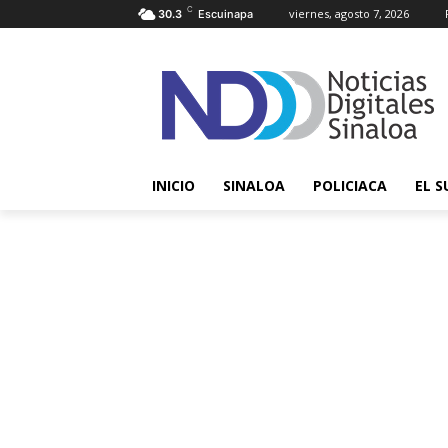
C
viernes, agosto 7, 2026
30.3
Escuinapa
INICIO
SINALOA
POLICIACA
EL S