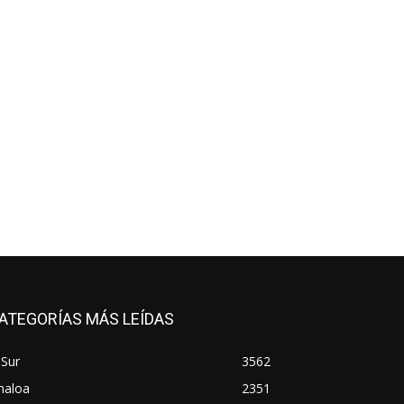
ATEGORÍAS MÁS LEÍDAS
 Sur
3562
naloa
2351