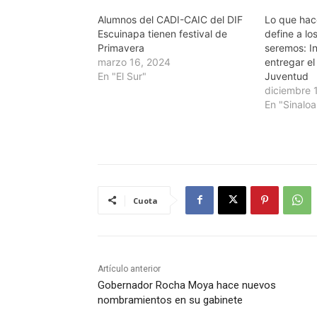
Alumnos del CADI-CAIC del DIF
Lo que ha
Escuinapa tienen festival de
define a lo
Primavera
seremos: I
marzo 16, 2024
entregar el
En "El Sur"
Juventud
diciembre 
En "Sinaloa
Cuota
Artículo anterior
Gobernador Rocha Moya hace nuevos
nombramientos en su gabinete