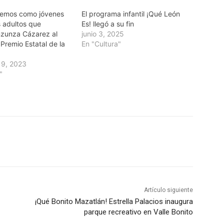
cemos como jóvenes
El programa infantil ¡Qué León
s adultos que
Es! llegó a su fin
nzunza Cázarez al
junio 3, 2025
 Premio Estatal de la
En "Cultura"
19, 2023
"
Artículo siguiente
¡Qué Bonito Mazatlán! Estrella Palacios inaugura
parque recreativo en Valle Bonito