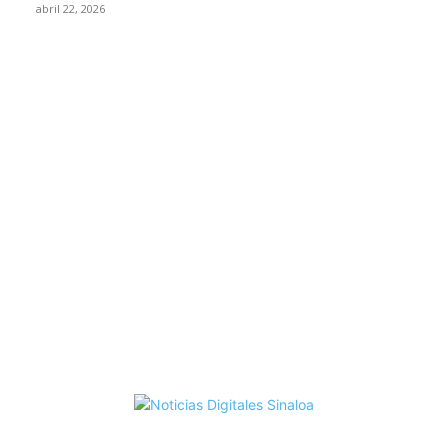
abril 22, 2026
CATEGORÍAS MÁS LEÍDAS
El Sur
3552
Sinaloa
2346
Mazatlán
1713
Policiaca
1394
Escuinapa
1149
Rosario
637
Espectáculos
559
Cultura
433