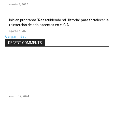
agosto 6, 2026
Inician programa “Reescribiendo mi Historia” para fortalecer la
reinserción de adolescentes en el CIA
agosto 6, 2026
Cargar más
RECENT COMMENTS
SELECCIÓN ESPECIAL
Edgar González recibe a la corte real y candidatos del
Carnaval Mazatlán 2024
enero 12, 2024
“No más agresiones”; se manifiestan en pro de la libertad de