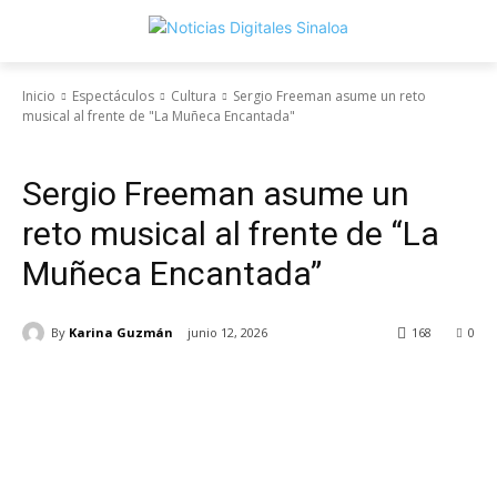
Inicio
Espectáculos
Cultura
Sergio Freeman asume un reto
musical al frente de "La Muñeca Encantada"
Espectáculos
Cultura
Sergio Freeman asume un
reto musical al frente de “La
Muñeca Encantada”
By
Karina Guzmán
junio 12, 2026
168
0