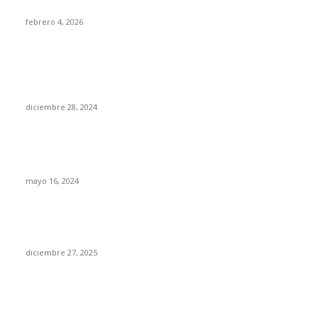
expresión
febrero 4, 2026
Incidencia delictiva en el estado ha disminuido gracias a la
presencia y trabajo de las autoridades de los tres órdenes de
gobierno: SSP Sinaloa
diciembre 28, 2024
SECCIONES POPULARES
Sinaloa a la baja en embarazo adolescente de 15 a 19 años
mayo 16, 2024
Sinaloa 1er lugar en policías asesinados en México; 46
agentes en 2025
diciembre 27, 2025
Política social de Sheinbaum da fortaleza a la economía
familiar en Sinaloa: Juan de Dios