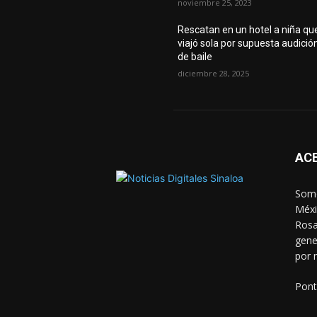
noviembre 25, 2023
Rescatan en un hotel a niña qu
viajó sola por supuesta audició
de baile
diciembre 28, 2025
AC
Somo
Méxi
Rosa
gene
por 
Pont