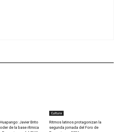
Cultura
l Huapango: Javier Brito
Ritmos latinos protagonizan la
oder de la base rítmica
segunda jornada del Foro de