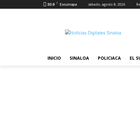
C
sábado, agosto 8, 2026
Re
30.9
Escuinapa
INICIO
SINALOA
POLICIACA
EL S