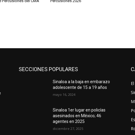
de Percusiones del CMA
Percusiones 2026
SECCIONES POPULARES
C
Sinaloa a la baja en embarazo
El
adolescente de 15 a 19 años
Si
e
mayo 16, 2024
M
Po
Sinaloa 1er lugar en policías
asesinados en México; 46
E
agentes en 2025
R
diciembre 27, 2025