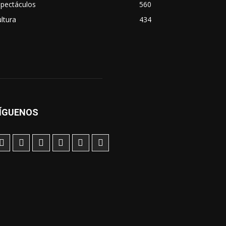
spectáculos
560
ltura
434
ÍGUENOS