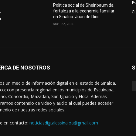
E
Política social de Sheinbaum da
fortaleza a la economía familiar
Cu
e
en Sinaloa: Juan de Dios
n
abril 22, 2026
ERCA DE NOSOTROS
S
s un medio de información digital en el estado de Sinaloa,
co; con presencia regional en los municipios de Escuinapa,
rio, Concordia, Mazatlán, San Ignacio y Elota. Además
ramos contenido de video y audio al cual puedes acceder
medio de nuestras redes sociales.
e en contacto:
noticiasdigtalessinaloa@gmail.com