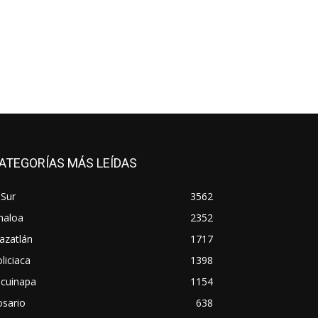
ATEGORÍAS MÁS LEÍDAS
 Sur
3562
naloa
2352
azatlán
1717
liciaca
1398
scuinapa
1154
osario
638