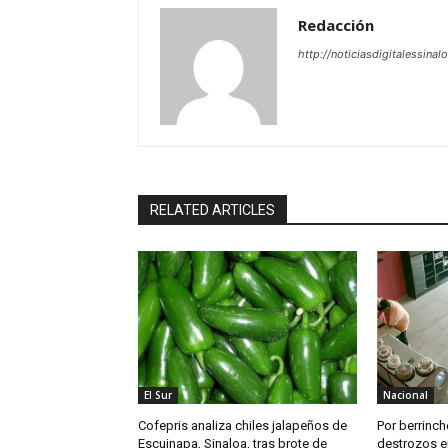
Redacción
http://noticiasdigitalessinal
RELATED ARTICLES
El Sur
Nacional
Cofepris analiza chiles jalapeños de
Por berrinch
Escuinapa, Sinaloa, tras brote de
destrozos e