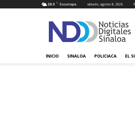
C
sábado, agosto 8, 2026
28.5
Escuinapa
INICIO
SINALOA
POLICIACA
EL S