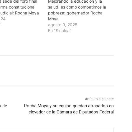
á sede del foro final
Mejorando la educación y la
orma constitucional
salud, es como combatimos la
Judicial: Rocha Moya
pobreza: gobernador Rocha
024
Moya
"
agosto 9, 2025
En "Sinaloa"
Artículo siguiente
s de
Rocha Moya y su equipo quedan atrapados en
elevador de la Cámara de Diputados Federal