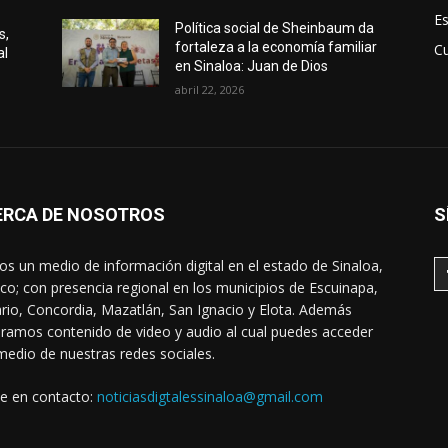
E
Política social de Sheinbaum da
s,
fortaleza a la economía familiar
Cu
al
en Sinaloa: Juan de Dios
abril 22, 2026
ERCA DE NOSOTROS
S
s un medio de información digital en el estado de Sinaloa,
co; con presencia regional en los municipios de Escuinapa,
rio, Concordia, Mazatlán, San Ignacio y Elota. Además
ramos contenido de video y audio al cual puedes acceder
medio de nuestras redes sociales.
e en contacto:
noticiasdigtalessinaloa@gmail.com