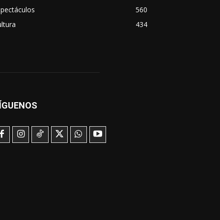
spectáculos
560
ltura
434
ÍGUENOS