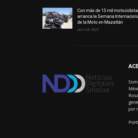
Con más de 15 mil motociclista
arranca la Semana Internacion
de la Moto en Mazatlán
abril 24, 2025
AC
Somo
Méxi
Rosa
gene
por 
Pont