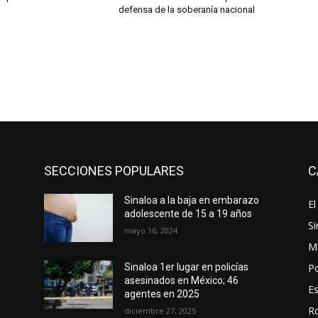
defensa de la soberanía nacional
SECCIONES POPULARES
C
Sinaloa a la baja en embarazo
El
adolescente de 15 a 19 años
Si
mayo 16, 2024
M
Po
Sinaloa 1er lugar en policías
asesinados en México; 46
a
E
agentes en 2025
R
diciembre 27, 2025