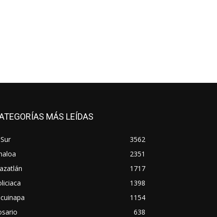
ATEGORÍAS MÁS LEÍDAS
 Sur
3562
naloa
2351
azatlán
1717
liciaca
1398
scuinapa
1154
osario
638