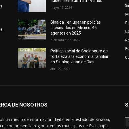
adolescente de 15 a 19 años
Si
os
mayo 16, 2024
M
Po
Sinaloa 1er lugar en policías
asesinados en México; 46
el
E
agentes en 2025
R
diciembre 27, 2025
E
Política social de Sheinbaum da
fortaleza a la economía familiar
Cu
en Sinaloa: Juan de Dios
abril 22, 2026
ERCA DE NOSOTROS
S
s un medio de información digital en el estado de Sinaloa,
co; con presencia regional en los municipios de Escuinapa,