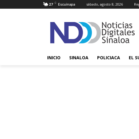
C
sábado, agosto 8, 2026
Reg
27
Escuinapa
INICIO
SINALOA
POLICIACA
EL S