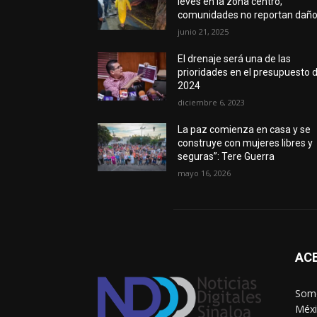
leves en la zona centro;
comunidades no reportan dañ
junio 21, 2025
El drenaje será una de las
prioridades en el presupuesto d
2024
diciembre 6, 2023
La paz comienza en casa y se
construye con mujeres libres y
seguras”: Tere Guerra
mayo 16, 2026
AC
Somo
Méxi