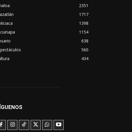
naloa
2351
azatlán
1717
liciaca
1398
scuinapa
1154
osario
638
spectáculos
560
ltura
434
ÍGUENOS