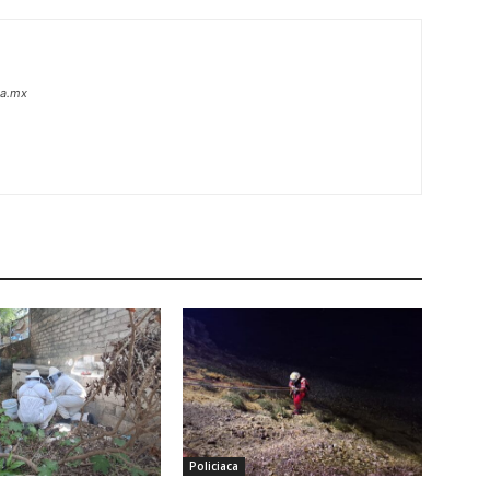
oa.mx
Policiaca