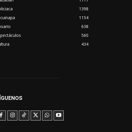
liciaca
1398
scuinapa
1154
osario
638
spectáculos
560
ltura
434
ÍGUENOS