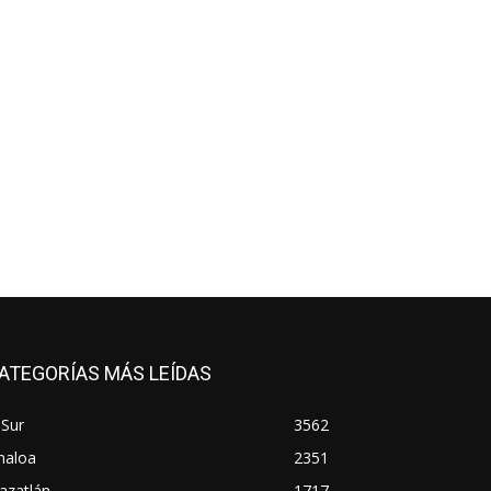
ATEGORÍAS MÁS LEÍDAS
 Sur
3562
naloa
2351
azatlán
1717