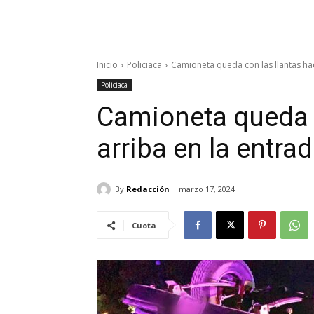
Inicio
Policiaca
Camioneta queda con las llantas haci
Policiaca
Camioneta queda c
arriba en la entra
By
Redacción
marzo 17, 2024
Cuota