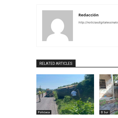
Redacción
http://noticiasdigitalessinal
RELATED ARTICLES
Policiaca
El Sur