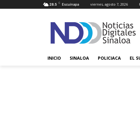
C
viernes, agosto 7, 2026
28.5
Escuinapa
INICIO
SINALOA
POLICIACA
EL S