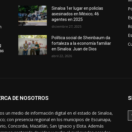
Po
Sinaloa 1er lugar en policías
asesinados en México; 46
E
agentes en 2025
R
diciembre 27, 2025
n
E
Política social de Sheinbaum da
fortaleza a la economía familiar
Cu
g
en Sinaloa: Juan de Dios
has
abril 22, 2026
ERCA DE NOSOTROS
S
s un medio de información digital en el estado de Sinaloa,
co; con presencia regional en los municipios de Escuinapa,
rio, Concordia, Mazatlán, San Ignacio y Elota. Además