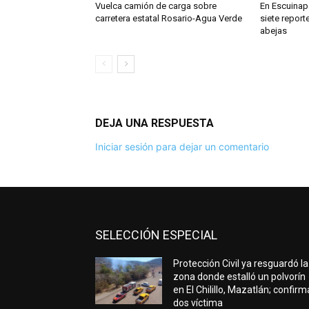
Vuelca camión de carga sobre
En Escuinapa
carretera estatal Rosario-Agua Verde
siete repor
abejas
DEJA UNA RESPUESTA
Iniciar sesión para dejar un comentario
SELECCIÓN ESPECIAL
Protección Civil ya resguardó la
zona donde estalló un polvorín
en El Chilillo, Mazatlán; confir
dos víctima