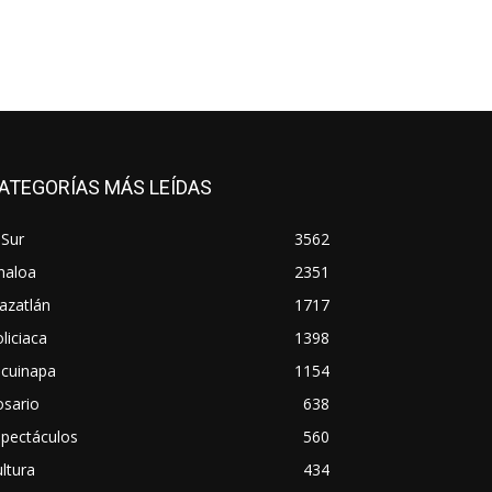
ATEGORÍAS MÁS LEÍDAS
 Sur
3562
naloa
2351
azatlán
1717
liciaca
1398
scuinapa
1154
osario
638
spectáculos
560
ltura
434