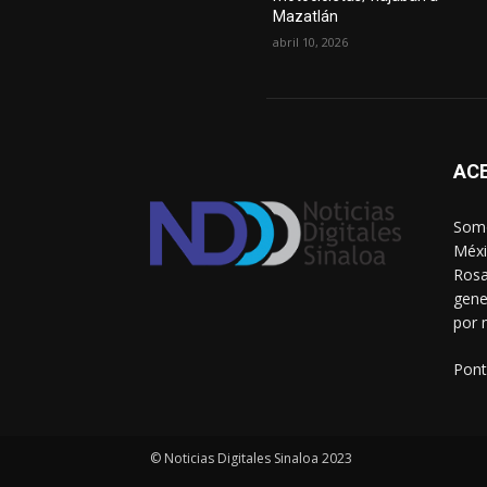
Mazatlán
abril 10, 2026
AC
Somo
Méxi
Rosa
gene
por 
Pont
© Noticias Digitales Sinaloa 2023