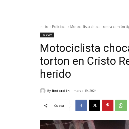
Inicio
Policiaca
Motociclista choca contra camión ti
Policiaca
Motociclista choc
torton en Cristo 
herido
By
Redacción
marzo 19, 2024
Cuota