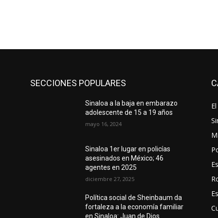
SECCIONES POPULARES
C
Sinaloa a la baja en embarazo
El
adolescente de 15 a 19 años
Si
mayo 16, 2024
M
Po
Sinaloa 1er lugar en policías
asesinados en México; 46
E
agentes en 2025
R
diciembre 27, 2025
E
Política social de Sheinbaum da
fortaleza a la economía familiar
Cu
en Sinaloa: Juan de Dios