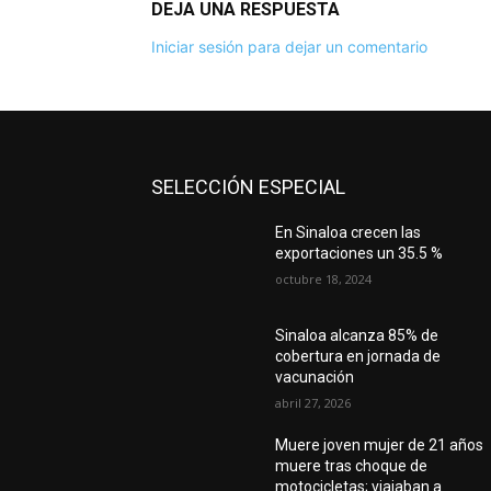
DEJA UNA RESPUESTA
Iniciar sesión para dejar un comentario
SELECCIÓN ESPECIAL
En Sinaloa crecen las
exportaciones un 35.5 %
octubre 18, 2024
Sinaloa alcanza 85% de
cobertura en jornada de
vacunación
abril 27, 2026
Muere joven mujer de 21 años
muere tras choque de
motocicletas; viajaban a