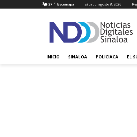
C
sábado, agosto 8, 2026
Reg
27
Escuinapa
INICIO
SINALOA
POLICIACA
EL S