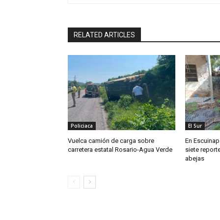
RELATED ARTICLES
Policiaca
El Sur
Vuelca camión de carga sobre
En Escuinapa
carretera estatal Rosario-Agua Verde
siete repor
abejas