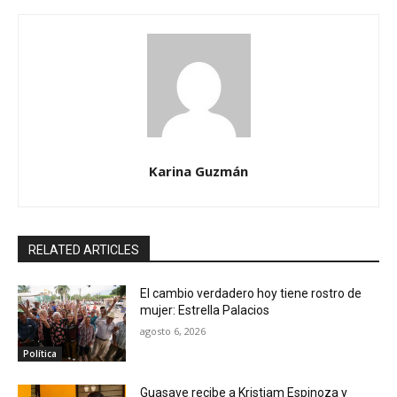
Karina Guzmán
RELATED ARTICLES
El cambio verdadero hoy tiene rostro de
mujer: Estrella Palacios
agosto 6, 2026
Política
Guasave recibe a Kristiam Espinoza y