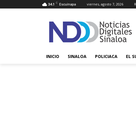
C
viernes, agosto 7, 2026
R
34.1
Escuinapa
INICIO
SINALOA
POLICIACA
EL S