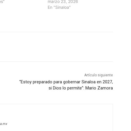
es"
marzo 23, 2026
En "Sinaloa"
Artículo siguiente
“Estoy preparado para gobernar Sinaloa en 2027,
si Dios lo permite”: Mario Zamora
oa.mx