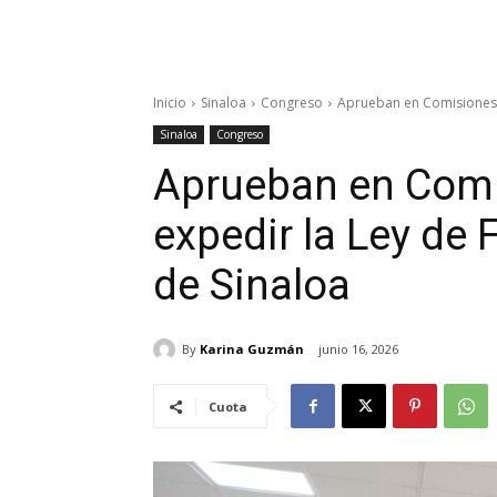
Inicio
Sinaloa
Congreso
Aprueban en Comisiones d
Sinaloa
Congreso
Aprueban en Comi
expedir la Ley de 
de Sinaloa
By
Karina Guzmán
junio 16, 2026
Cuota