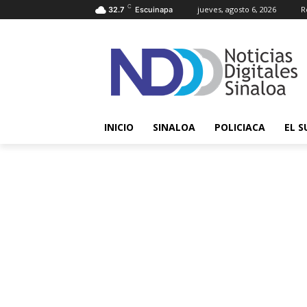
C
jueves, agosto 6, 2026
R
32.7
Escuinapa
INICIO
SINALOA
POLICIACA
EL S