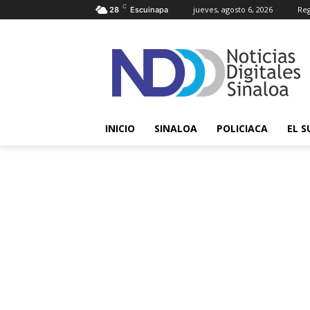
C
jueves, agosto 6, 2026
Reg
28
Escuinapa
INICIO
SINALOA
POLICIACA
EL S