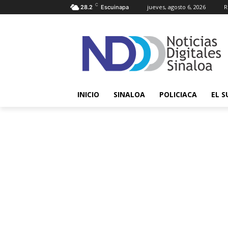
C
jueves, agosto 6, 2026
R
28.2
Escuinapa
INICIO
SINALOA
POLICIACA
EL S