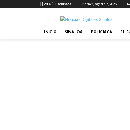
C
viernes, agosto 7, 2026
R
28.4
Escuinapa
INICIO
SINALOA
POLICIACA
EL S