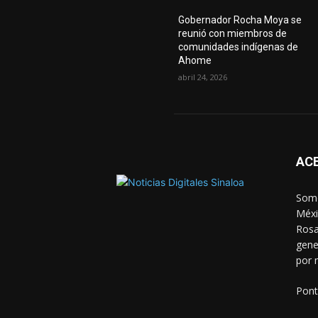
Gobernador Rocha Moya se
reunió con miembros de
comunidades indígenas de
Ahome
abril 24, 2026
AC
Somo
Méxi
Rosa
gene
por 
Pont