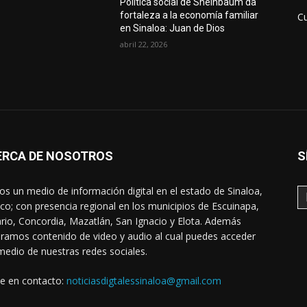
Política social de Sheinbaum da
fortaleza a la economía familiar
Cu
en Sinaloa: Juan de Dios
abril 22, 2026
ERCA DE NOSOTROS
S
s un medio de información digital en el estado de Sinaloa,
co; con presencia regional en los municipios de Escuinapa,
rio, Concordia, Mazatlán, San Ignacio y Elota. Además
ramos contenido de video y audio al cual puedes acceder
medio de nuestras redes sociales.
e en contacto:
noticiasdigtalessinaloa@gmail.com