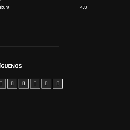
ltura
433
ÍGUENOS