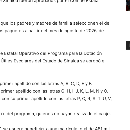
de Sinaloa fueron aprobados por el Comité Estatal
 que los padres y madres de familia seleccionen el de
los paquetes a partir del mes de agosto de 2026, de
é Estatal Operativo del Programa para la Dotación
Útiles Escolares del Estado de Sinaloa se aprobó el
rimer apellido con las letras A, B, C, D, E y F.
rimer apellido con las letras G, H, I, J, K, L, M, N y O.
on su primer apellido con las letras P, Q, R, S, T, U, V,
erre del programa, quienes no hayan realizado el canje.
 se espera beneficiar a una matrícula total de 481 mil