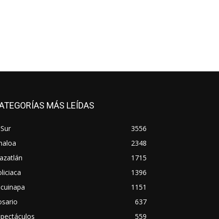
ATEGORÍAS MÁS LEÍDAS
 Sur
3556
naloa
2348
azatlán
1715
liciaca
1396
scuinapa
1151
osario
637
spectáculos
559