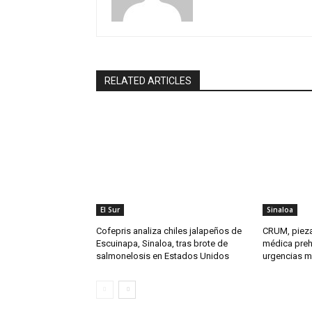
RELATED ARTICLES
El Sur
Sinaloa
Cofepris analiza chiles jalapeños de
CRUM, pieza
Escuinapa, Sinaloa, tras brote de
médica preho
salmonelosis en Estados Unidos
urgencias má