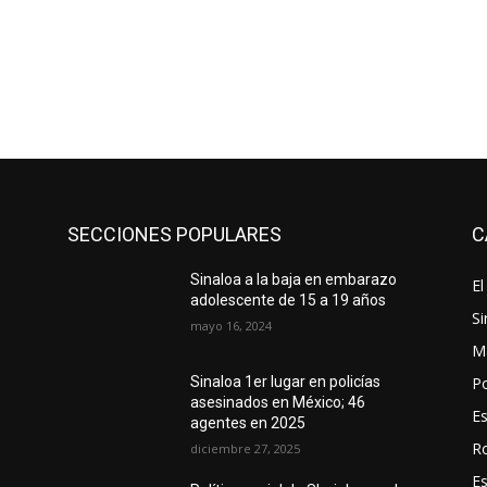
SECCIONES POPULARES
C
Sinaloa a la baja en embarazo
El
adolescente de 15 a 19 años
Si
mayo 16, 2024
M
Po
Sinaloa 1er lugar en policías
asesinados en México; 46
E
agentes en 2025
R
diciembre 27, 2025
E