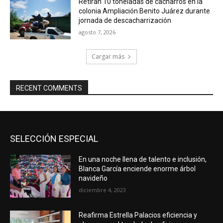
Retiran 10 toneladas de cacharros en la
colonia Ampliación Benito Juárez durante
jornada de descacharrización
agosto 7, 2026
Cargar más
RECENT COMMENTS
SELECCIÓN ESPECIAL
En una noche llena de talento e inclusión,
Blanca García enciende enorme árbol
navideño
diciembre 4, 2023
Reafirma Estrella Palacios eficiencia y