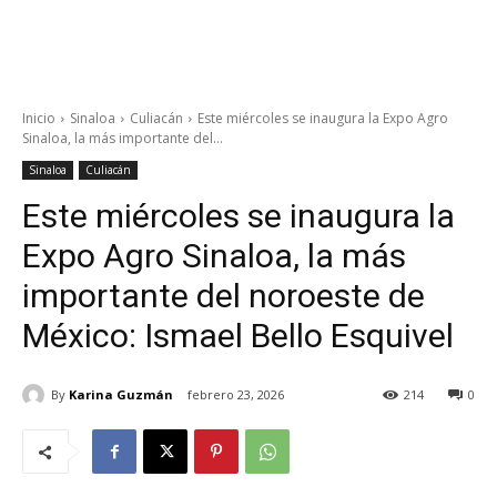
Inicio
Sinaloa
Culiacán
Este miércoles se inaugura la Expo Agro
Sinaloa, la más importante del...
Sinaloa
Culiacán
Este miércoles se inaugura la
Expo Agro Sinaloa, la más
importante del noroeste de
México: Ismael Bello Esquivel
By
Karina Guzmán
febrero 23, 2026
214
0