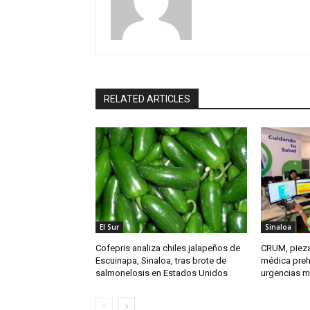
RELATED ARTICLES
El Sur
Sinaloa
Cofepris analiza chiles jalapeños de
CRUM, pieza
Escuinapa, Sinaloa, tras brote de
médica preho
salmonelosis en Estados Unidos
urgencias má