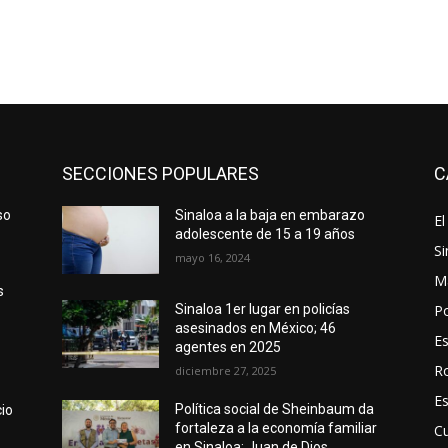
SECCIONES POPULARES
C
so
Sinaloa a la baja en embarazo
El
adolescente de 15 a 19 años
Si
mayo 16, 2024
M
s
Po
Sinaloa 1er lugar en policías
asesinados en México; 46
E
agentes en 2025
R
diciembre 27, 2025
E
Política social de Sheinbaum da
cio
fortaleza a la economía familiar
Cu
en Sinaloa: Juan de Dios