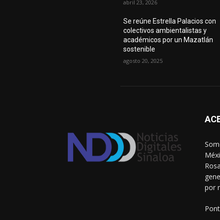
abril 23, 2026
Se reúne Estrella Palacios con
colectivos ambientalistas y
académicos por un Mazatlán
sostenible
agosto 20, 2025
AC
Somo
Méxi
Rosa
gene
por 
Pont