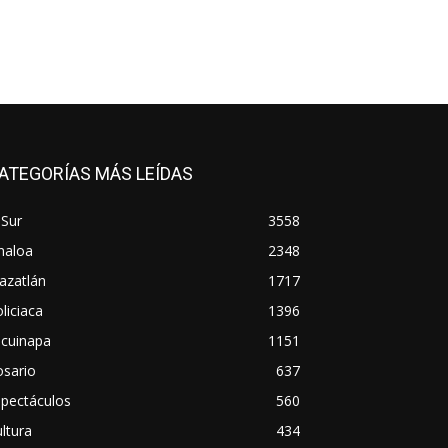
ATEGORÍAS MÁS LEÍDAS
 Sur
3558
naloa
2348
azatlán
1717
liciaca
1396
scuinapa
1151
osario
637
spectáculos
560
ltura
434