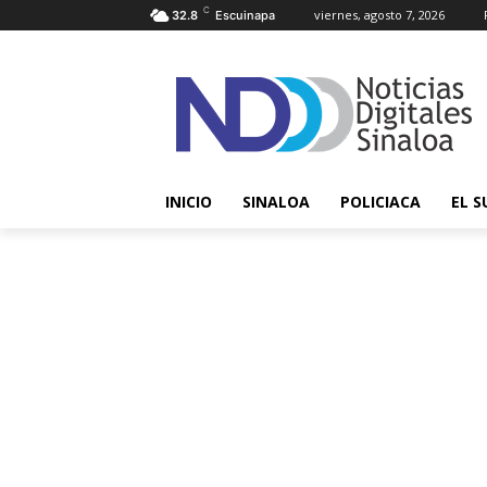
C
viernes, agosto 7, 2026
32.8
Escuinapa
INICIO
SINALOA
POLICIACA
EL S