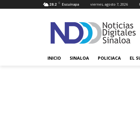
C
viernes, agosto 7, 2026
28.2
Escuinapa
INICIO
SINALOA
POLICIACA
EL S