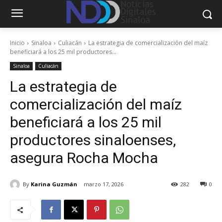
Inicio
Sinaloa
Culiacán
La estrategia de comercialización del maíz
beneficiará a los 25 mil productores...
Sinaloa
Culiacán
La estrategia de
comercialización del maíz
beneficiará a los 25 mil
productores sinaloenses,
asegura Rocha Mocha
By
Karina Guzmán
marzo 17, 2026
282
0