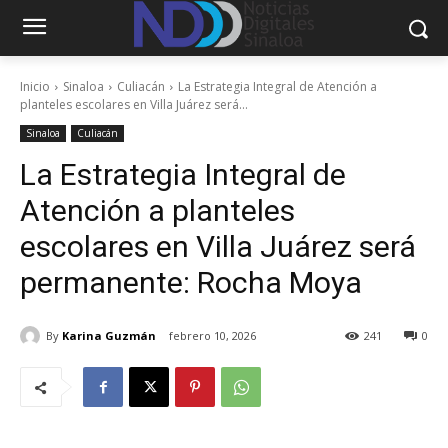
Inicio
Sinaloa
Culiacán
La Estrategia Integral de Atención a
planteles escolares en Villa Juárez será...
Sinaloa
Culiacán
La Estrategia Integral de
Atención a planteles
escolares en Villa Juárez será
permanente: Rocha Moya
By
Karina Guzmán
febrero 10, 2026
241
0