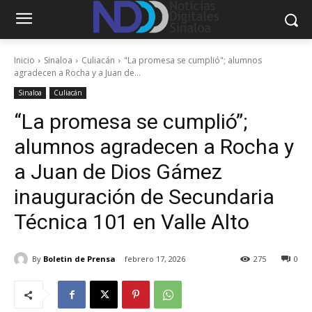
Inicio
Sinaloa
Culiacán
"La promesa se cumplió"; alumnos
agradecen a Rocha y a Juan de...
Sinaloa
Culiacán
“La promesa se cumplió”;
alumnos agradecen a Rocha y
a Juan de Dios Gámez
inauguración de Secundaria
Técnica 101 en Valle Alto
By
Boletin de Prensa
febrero 17, 2026
275
0