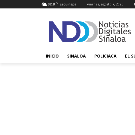
C
viernes, agosto 7, 2026
32.8
Escuinapa
INICIO
SINALOA
POLICIACA
EL S