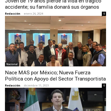
Joven de 19 años pierde la vida en trágico
accidente; su familia donará sus órganos
Redacción
-
enero 26, 2024
0
Nacional
Nace MAS por México; Nueva Fuerza
Política con Apoyo del Sector Transportista
Redacción
-
diciembre 11, 2023
0