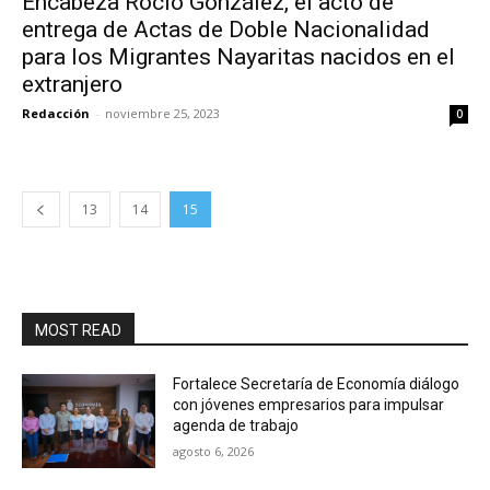
Encabeza Rocío González, el acto de
entrega de Actas de Doble Nacionalidad
para los Migrantes Nayaritas nacidos en el
extranjero
Redacción
-
noviembre 25, 2023
0
13
14
15
MOST READ
Fortalece Secretaría de Economía diálogo
con jóvenes empresarios para impulsar
agenda de trabajo
agosto 6, 2026