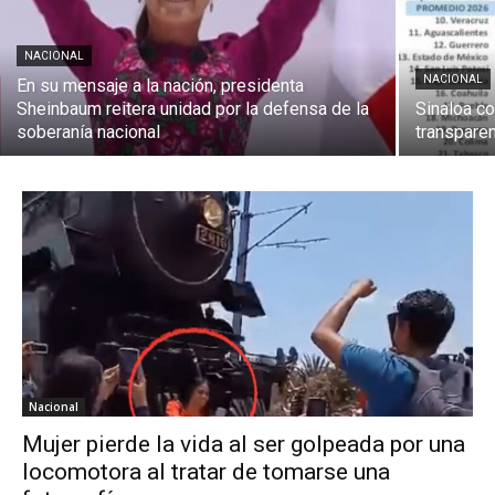
NACIONAL
NACIONAL
En su mensaje a la nación, presidenta
Sheinbaum reitera unidad por la defensa de la
Sinaloa co
soberanía nacional
transparen
Nacional
Mujer pierde la vida al ser golpeada por una
locomotora al tratar de tomarse una