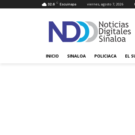
C
viernes, agosto 7, 2026
32.6
Escuinapa
INICIO
SINALOA
POLICIACA
EL S