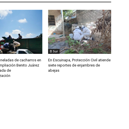
El Sur
oneladas de cacharros en
En Escuinapa, Protección Civil atiende
mpliación Benito Juárez
siete reportes de enjambres de
nada de
abejas
zación