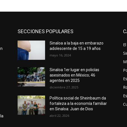
SECCIONES POPULARES
C
Sinaloa a la baja en embarazo
El
on
adolescente de 15 a 19 años
Si
mayo 16, 2024
M
Po
Sinaloa 1er lugar en policías
asesinados en México; 46
E
agentes en 2025
R
diciembre 27, 2025
E
Política social de Sheinbaum da
fortaleza a la economía familiar
Cu
en Sinaloa: Juan de Dios
abril 22, 2026
la