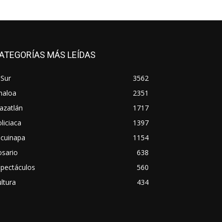
ATEGORÍAS MÁS LEÍDAS
 Sur
3562
naloa
2351
azatlán
1717
liciaca
1397
scuinapa
1154
osario
638
spectáculos
560
ltura
434