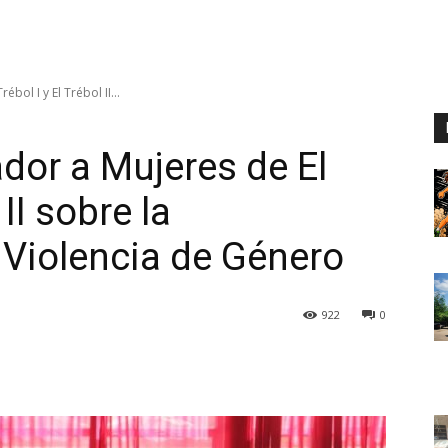
ol I y El Trébol II...
or a Mujeres de El
 II sobre la
 Violencia de Género
922
0