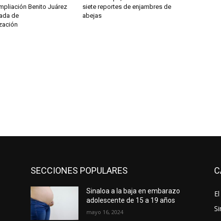
mpliación Benito Juárez
siete reportes de enjambres de
nada de
abejas
zación
SECCIONES POPULARES
C
Sinaloa a la baja en embarazo
El
adolescente de 15 a 19 años
Si
mayo 16, 2024