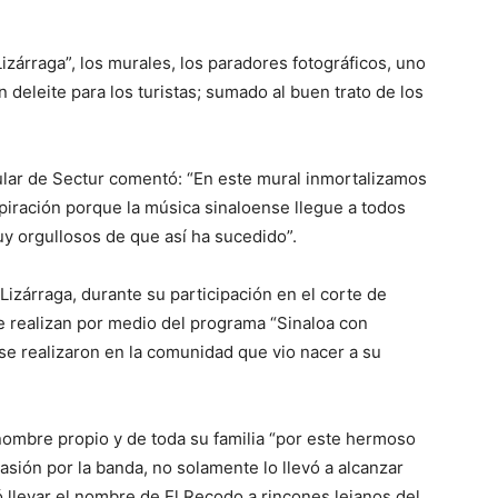
izárraga”, los murales, los paradores fotográficos, uno
n deleite para los turistas; sumado al buen trato de los
tular de Sectur comentó: “En este mural inmortalizamos
piración porque la música sinaloense llegue a todos
y orgullosos de que así ha sucedido”.
Lizárraga, durante su participación en el corte de
se realizan por medio del programa “Sinaloa con
 se realizaron en la comunidad que vio nacer a su
nombre propio y de toda su familia “por este hermoso
asión por la banda, no solamente lo llevó a alcanzar
 llevar el nombre de El Recodo a rincones lejanos del