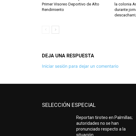
Primer Visoreo Deportivo de Alto
la colonia A
Rendimiento
durante jor
descacharri
DEJA UNA RESPUESTA
Iniciar sesión para dejar un comentario
SELECCIÓN ESPECIAL
Reportan tiroteo en Palmillas;
autoridades no se han
pronunciado respecto a la
situación