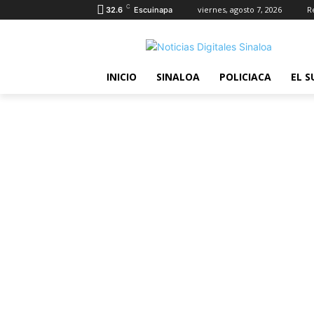
C
viernes, agosto 7, 2026
R
32.6
Escuinapa
INICIO
SINALOA
POLICIACA
EL S