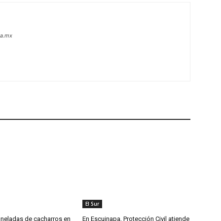
oa.mx
El Sur
oneladas de cacharros en
En Escuinapa, Protección Civil atiende