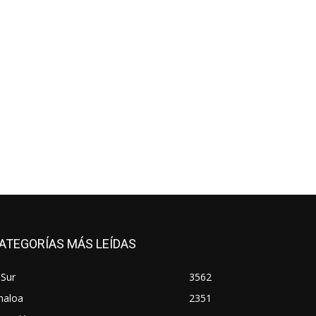
ATEGORÍAS MÁS LEÍDAS
 Sur
3562
naloa
2351