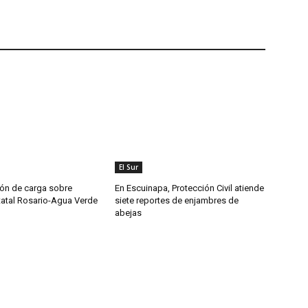
El Sur
ón de carga sobre
En Escuinapa, Protección Civil atiende
tatal Rosario-Agua Verde
siete reportes de enjambres de
abejas