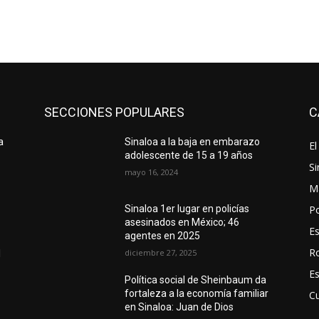
SECCIONES POPULARES
C
a
Sinaloa a la baja en embarazo
El
adolescente de 15 a 19 años
Si
mayo 16, 2024
M
Po
Sinaloa 1er lugar en policías
asesinados en México; 46
E
agentes en 2025
R
diciembre 27, 2025
l
E
Política social de Sheinbaum da
fortaleza a la economía familiar
Cu
en Sinaloa: Juan de Dios