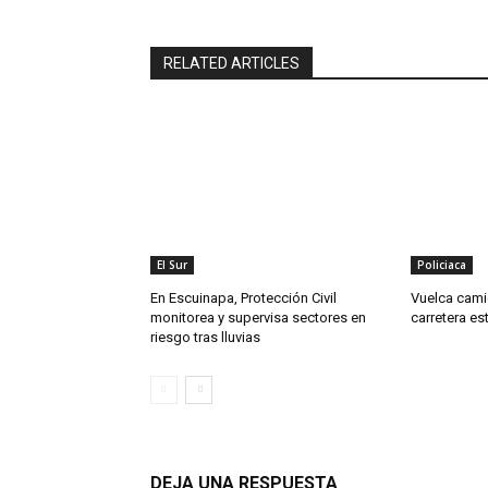
RELATED ARTICLES
El Sur
Policiaca
En Escuinapa, Protección Civil
Vuelca cami
monitorea y supervisa sectores en
carretera es
riesgo tras lluvias
DEJA UNA RESPUESTA