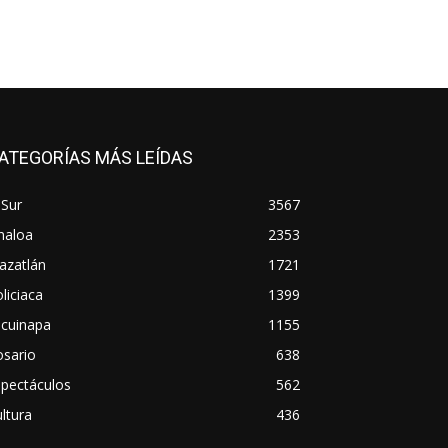
ATEGORÍAS MÁS LEÍDAS
 Sur
3567
naloa
2353
azatlán
1721
liciaca
1399
scuinapa
1155
osario
638
spectáculos
562
ltura
436