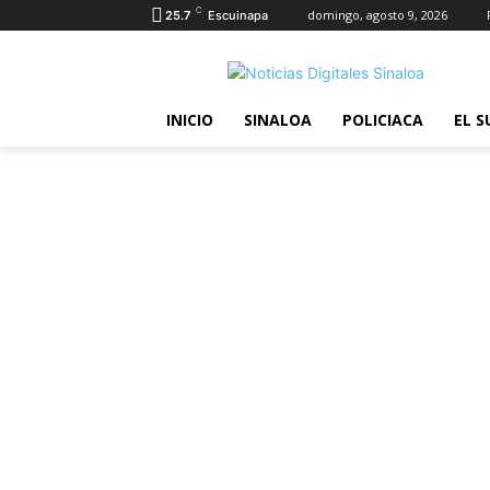
C
domingo, agosto 9, 2026
25.7
Escuinapa
INICIO
SINALOA
POLICIACA
EL S