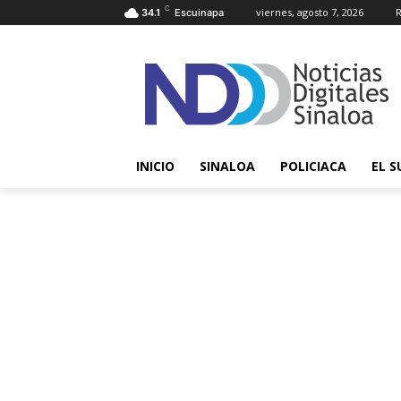
C
viernes, agosto 7, 2026
R
34.1
Escuinapa
INICIO
SINALOA
POLICIACA
EL S