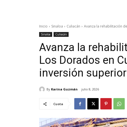
Inicio
Sinaloa
Culiacán
Avanza la rehabilitación d
Sinaloa
Culiacán
Avanza la rehabili
Los Dorados en C
inversión superio
By
Karina Guzmán
julio 8, 2026
Cuota