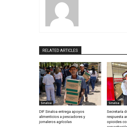
RELATED ARTICLES
Sinaloa
Sinaloa
DIF Sinaloa entrega apoyos
Secretaría d
alimenticios a pescadores y
respuesta an
jornaleros agrícolas
opioides co
capacitación